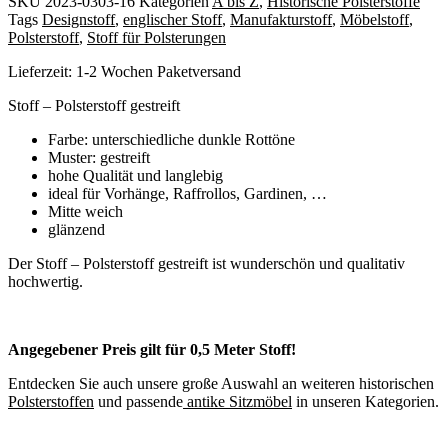
SKU
2023-0303-16
Kategorien
A bis Z
,
Historische Polsterstoffe
Tags
Designstoff
,
englischer Stoff
,
Manufakturstoff
,
Möbelstoff
,
Polsterstoff
,
Stoff für Polsterungen
Lieferzeit:
1-2 Wochen Paketversand
Stoff – Polsterstoff gestreift
Farbe: unterschiedliche dunkle Rottöne
Muster: gestreift
hohe Qualität und langlebig
ideal für Vorhänge, Raffrollos, Gardinen, …
Mitte weich
glänzend
Der Stoff – Polsterstoff gestreift ist wunderschön und qualitativ
hochwertig.
Angegebener Preis gilt für 0,5 Meter Stoff!
Entdecken Sie auch unsere große Auswahl an weiteren historischen
Polsterstoffen
und passende
antike Sitzmöbel
in unseren Kategorien.